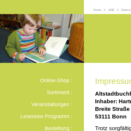
Home
//
AGB
//
Datens
Impress
Online-Shop :
Sortiment :
Altstadtbuc
Inhaber: Har
Veranstaltungen :
Breite Straße
Lesereise Programm :
53111 Bonn
Trotz sorgfält
Bestellung :